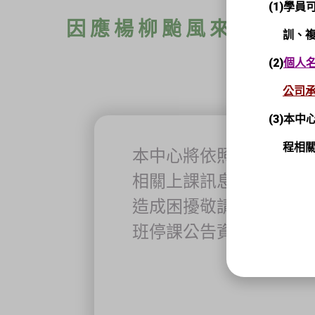
(1)學
因應楊柳颱風來襲，依
訓、複
(2)
個人
公司
(3)本中
程相關
本中心將依照台南市政
相關上課訊息皆已通知，如
造成困擾敬請見諒!
班停課公告資訊請參閱