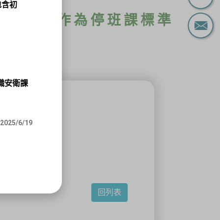
包含初
政府公告作為停班課標準
職安衛課
停止上課；
25/6/19
回列表