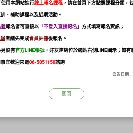
員可使用本網站進行
線上報名課程
，請在首頁下方點選課程分類，
據行政院人事行政總處及地方
訓、補助課程以及近期活動。
發佈日期:
2025-08-12
名義
報名者可直接以
「不登入直接報名」
方式填寫報名資訊；
承辦
者請先完成
會員註冊
後報名。
心另設有
官方LINE帳號
，
好友連結位於網站右側LINE圖示；如有
事宜歡迎來電
06-5051150
諮詢
府發布之停班課訊息為標準，停班課當天則
公告日期：20
有問題，請於上班日電洽06-5051150
關閉
台南市政府網站
或
行政院人事行政總處