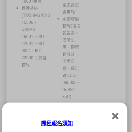
18001輔導
復工計畫
管理系統
書申報
(TOSHMS/CNS
永續發展
15506、
輔導(環境
OHSAS
報告書、
18001、ISO
清潔生
14001、ISO
產、環境
9001、ISO
化設計、
22000...) 驗證
溫室氣
輔導
體、碳足
跡IECQ-
080000、
RoHS、
EuP)
登
錄
SD類永續發展服務機構
課程報名須知
類
別