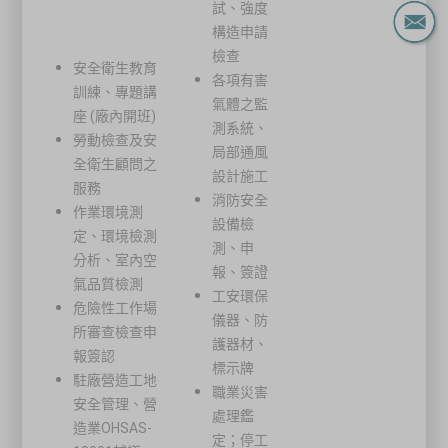
試、強度
構造申請
檢查
安全衛生教育
各項有害
訓練、專題講
氣體之監
座 (廠內開班)
測系統、
勞動檢查及安
局部通風
全衛生顧問之
設計施工
服務
消防安全
作業環境測
設備檢
定、環境檢測
測、申
分析、室內空
報、簽證
氣品質檢測
工安環保
危險性工作場
儀器、防
所審查檢查申
護器材、
報簽認
標示牌
駐廠營造工地
職業災害
安全管理、營
處理鑑
造業OHSAS-
定；停工