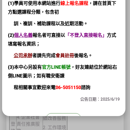
(1)學員可使用本網站進行
線上報名課程
，請在首頁下
登
方點選課程分類，包含初
錄
SD1-環保服
SD2-安全
項
務
服務
訓、複訓、補助課程以及近期活動。
目
1. 環境管理
(2)
個人名義
報名者可直接以
「不登入直接報名」
方式
系統建制及
填寫報名資訊；
持續改善服
務
公司承辦
者請先完成
會員註冊
後報名。
2. 溫室氣體
(3)本中心另設有
官方LINE帳號
，
好友連結位於網站右
盤查、確
側LINE圖示；如有職安衛課
證、查證與
減量服務
程相關事宜歡迎來電
06-5051150
諮詢
3. 國際環保
1. 職業安全
公告日期：2025/6/19
指令推廣服
衛生管理系
務
統建制及持
4. 企業社會
關閉
續改善服務
登
責任推廣服
2. 工作環境