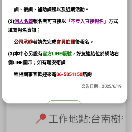
訓、複訓、補助課程以及近期活動。
(2)
個人名義
報名者可直接以
「不登入直接報名」
方式
填寫報名資訊；
公司承辦
者請先完成
會員註冊
後報名。
(3)本中心另設有
官方LINE帳號
，
好友連結位於網站右
側LINE圖示；如有職安衛課
程相關事宜歡迎來電
06-5051150
諮詢
公告日期：2025/6/19
關閉