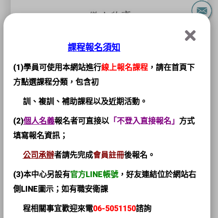
課程報名須知
(1)學員可使用本網站進行
線上報名課程
，請在首頁下
方點選課程分類，包含初
訓、複訓、補助課程以及近期活動。
(2)
個人名義
報名者可直接以
「不登入直接報名」
方式
填寫報名資訊；
公司承辦
者請先完成
會員註冊
後報名。
(3)本中心另設有
官方LINE帳號
，
好友連結位於網站右
側LINE圖示；如有職安衛課
程相關事宜歡迎來電
06-5051150
諮詢